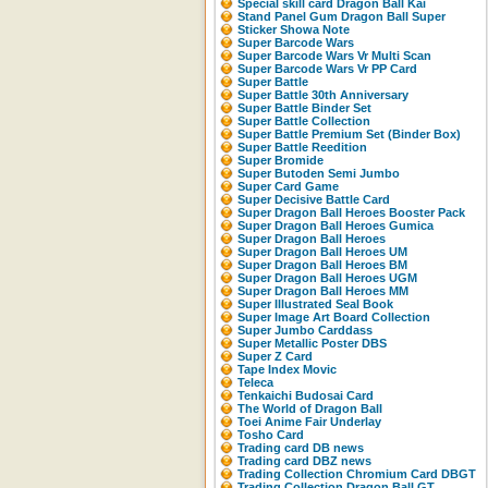
Special skill card Dragon Ball Kai
Stand Panel Gum Dragon Ball Super
Sticker Showa Note
Super Barcode Wars
Super Barcode Wars Vr Multi Scan
Super Barcode Wars Vr PP Card
Super Battle
Super Battle 30th Anniversary
Super Battle Binder Set
Super Battle Collection
Super Battle Premium Set (Binder Box)
Super Battle Reedition
Super Bromide
Super Butoden Semi Jumbo
Super Card Game
Super Decisive Battle Card
Super Dragon Ball Heroes Booster Pack
Super Dragon Ball Heroes Gumica
Super Dragon Ball Heroes
Super Dragon Ball Heroes UM
Super Dragon Ball Heroes BM
Super Dragon Ball Heroes UGM
Super Dragon Ball Heroes MM
Super Illustrated Seal Book
Super Image Art Board Collection
Super Jumbo Carddass
Super Metallic Poster DBS
Super Z Card
Tape Index Movic
Teleca
Tenkaichi Budosai Card
The World of Dragon Ball
Toei Anime Fair Underlay
Tosho Card
Trading card DB news
Trading card DBZ news
Trading Collection Chromium Card DBGT
Trading Collection Dragon Ball GT