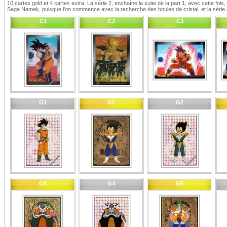
10 cartes gold et 4 cartes extra. La série 2, enchaîne la suite de la part 1, avec cette fois
Saga Namek, puisque l'on commence avec la recherche des boules de cristal, et la série 
C1
C2
C3
G1
G2
G2
G4
G4
G5