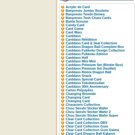
Acrylic de Card
Banpresto Jumbo Roulette
Banpresto Terebi Denwa
Banpresto Twin Chara Cards
Battle Scouter
Candy Card
Card Game
Card Wars
Carddass
Carddass Réédition
Carddass Card & Seal Collection
Carddass Dragon Ball Complete Box
Carddass Fukkoku Design Collection
Carddass Fukkoku Edition
Carddass Half
Carddass Mini Mini
Carddass Premium Set (Binder Box)
Carddass Premium Set (feuillet)
Carddass Remix Dragon Ball
Carddass Snack
Carddass Special Card
Carddass Tokubetsudan
Carddass 30th Anniversary
Cartes Prépayées
Changing Bromide
Changing Card
Changing Card
Characters Collection
Chou Senshi Sticker Wafer
Chou Senshi Sticker Wafer Z
Chou Senshi Sticker Wafer Super
Clear Card Collection
Clear Card Collection DBS
Clear Card Collection Gum
Clear Card Collection Gum Daima
Clear Card Dragon Ball Kakarot