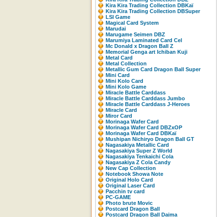
Kira Kira Trading Collection DBKaï
Kira Kira Trading Collection DBSuper
LSI Game
Magical Card System
Marudai
Marugame Seimen DBZ
Marumiya Laminated Card Cel
Mc Donald x Dragon Ball Z
Memorial Genga art Ichiban Kuji
Metal Card
Metal Collection
Metallic Gum Card Dragon Ball Super
Mini Card
Mini Kolo Card
Mini Kolo Game
Miracle Battle Carddass
Miracle Battle Carddass Jumbo
Miracle Battle Carddass J-Heroes
Miracle Card
Miror Card
Morinaga Wafer Card
Morinaga Wafer Card DBZxOP
Morinaga Wafer Card DBKaï
Mushipan Nichiryo Dragon Ball GT
Nagasakiya Metallic Card
Nagasakiya Super Z World
Nagasakiya Tenkaichi Cola
Nagasakiya Z Cola Candy
New Cap Collection
Notebook Showa Note
Original Holo Card
Original Laser Card
Pacchin tv card
PC-GAME
Photo brute Movic
Postcard Dragon Ball
Postcard Dragon Ball Daima