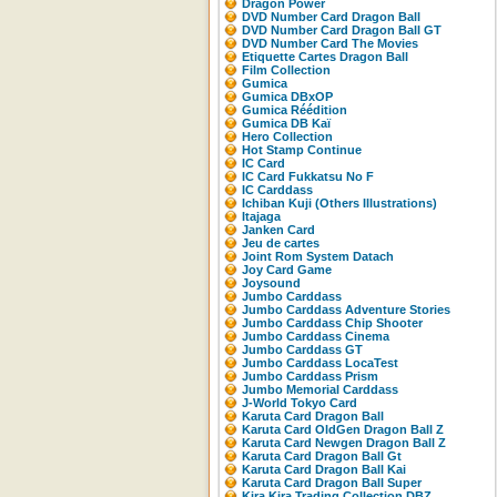
Dragon Power
DVD Number Card Dragon Ball
DVD Number Card Dragon Ball GT
DVD Number Card The Movies
Etiquette Cartes Dragon Ball
Film Collection
Gumica
Gumica DBxOP
Gumica Réédition
Gumica DB Kaï
Hero Collection
Hot Stamp Continue
IC Card
IC Card Fukkatsu No F
IC Carddass
Ichiban Kuji (Others Illustrations)
Itajaga
Janken Card
Jeu de cartes
Joint Rom System Datach
Joy Card Game
Joysound
Jumbo Carddass
Jumbo Carddass Adventure Stories
Jumbo Carddass Chip Shooter
Jumbo Carddass Cinema
Jumbo Carddass GT
Jumbo Carddass LocaTest
Jumbo Carddass Prism
Jumbo Memorial Carddass
J-World Tokyo Card
Karuta Card Dragon Ball
Karuta Card OldGen Dragon Ball Z
Karuta Card Newgen Dragon Ball Z
Karuta Card Dragon Ball Gt
Karuta Card Dragon Ball Kai
Karuta Card Dragon Ball Super
Kira Kira Trading Collection DBZ