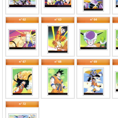
n° 62
n° 63
n° 64
n° 67
n° 68
n° 69
n° 72