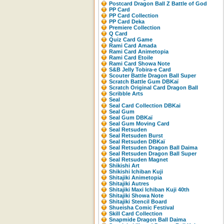
Postcard Dragon Ball Z Battle of God
PP Card
PP Card Collection
PP Card Deka
Premiere Collection
Q Card
Quiz Card Game
Rami Card Amada
Rami Card Animetopia
Rami Card Etoile
Rami Card Showa Note
S&B Jelly Tobira-e Card
Scouter Battle Dragon Ball Super
Scratch Battle Gum DBKaï
Scratch Original Card Dragon Ball
Scribble Arts
Seal
Seal Card Collection DBKai
Seal Gum
Seal Gum DBKaï
Seal Gum Moving Card
Seal Retsuden
Seal Retsuden Burst
Seal Retsuden DBKaï
Seal Retsuden Dragon Ball Daima
Seal Retsuden Dragon Ball Super
Seal Retsuden Magnet
Shikishi Art
Shikishi Ichiban Kuji
Shitajiki Animetopia
Shitajiki Autres
Shitajiki Maxi Ichiban Kuji 40th
Shitajiki Showa Note
Shitajiki Stencil Board
Shueisha Comic Festival
Skill Card Collection
Snapmide Dragon Ball Daima