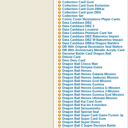
Collection Card Gum
Collection Card Gum Evolution
Collection Card Gum DBKaï
Collection Card gum DBS
Collection Set
Comic Cover Illustrations Playin Cards
Data Carddass DBZ
Data Carddass DBZ 2
Data Carddass Locatest
Data Carddass Premium Card Set
Data Carddass DBZ Bakuretsu Impact
Data Carddass DBZ W Bakuretsu Impact
Data Carddass DBKaï Dragon Battlers
DB 40th Original Illustration Seal Wafers
DB 40th Anniversary Metallic Acrylic Card
Decisive Battle Card Dragon Ball
Deluxe Card
Deru Deru Card
Dragon Ball Choco Man
Dragon Ball Donjara Game
Dragon Ball Heroes
Dragon Ball Heroes Galaxie Mission
Dragon Ball Heroes Jaakuryu Mission
Dragon Ball Heroes God Mission
Dragon Ball Heroes Gumica
Dragon Ball Heroes Gumica G-Mission
Dragon Ball Heroes Gumica J-Mission
Dragon Ball Heroes Gumica God Mission
Dragon Ball Heroes Ultimate Mission
Dragon Ball Kai Card Gum
Dragon Ball Kai les 4 mondes
Dragon Ball Setsumeisho
Dragon Ball Special Seal
Dragon Ball Super Card Game Fusion Jp
Dragon Ball Super Card Gum
Dragon Ball Super Divers
Dragon Ball Z Super Decisive Battle