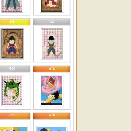
G8
G8
G10
n° 1
n° 5
n° 6