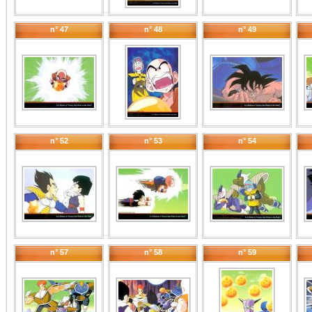
n° 47
n° 48
n° 49
n° 52
n° 53
n° 54
n° 57
n° 58
n° 59