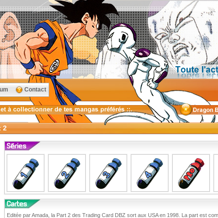
rum
Contact
t 2
Editée par Amada, la Part 2 des Trading Card DBZ sort aux USA en 1998. La part est comp