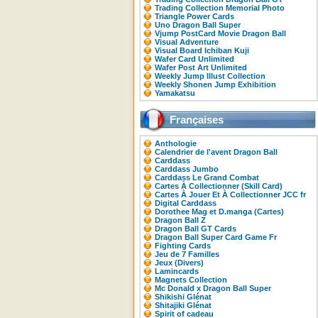
Trading Collection Memorial Photo
Triangle Power Cards
Uno Dragon Ball Super
Vjump PostCard Movie Dragon Ball
Visual Adventure
Visual Board Ichiban Kuji
Wafer Card Unlimited
Wafer Post Art Unlimited
Weekly Jump Illust Collection
Weekly Shonen Jump Exhibition
Yamakatsu
Françaises
Anthologie
Calendrier de l'avent Dragon Ball
Carddass
Carddass Jumbo
Carddass Le Grand Combat
Cartes À Collectionner (Skill Card)
Cartes À Jouer Et À Collectionner JCC fr
Digital Carddass
Dorothee Mag et D.manga (Cartes)
Dragon Ball Z
Dragon Ball GT Cards
Dragon Ball Super Card Game Fr
Fighting Cards
Jeu de 7 Familles
Jeux (Divers)
Lamincards
Magnets Collection
Mc Donald x Dragon Ball Super
Shikishi Glénat
Shitajiki Glénat
Spirit of cadeau