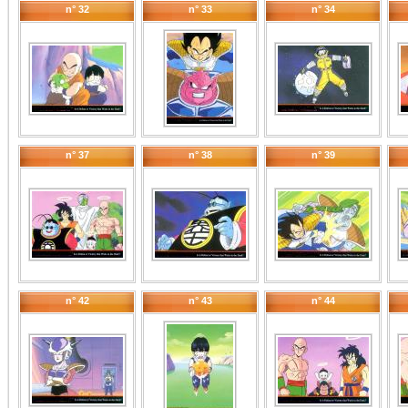
n° 32
n° 33
n° 34
n° 37
n° 38
n° 39
n° 42
n° 43
n° 44