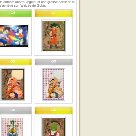
, le combat contre Vegeta, et une grosse partie de la
s'achève sur l'arrivée de Goku.
C4
G1
G3
G3
G5
G6