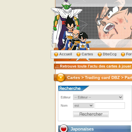
Accueil
Cartes
DbsCcg
Fo
Cartes > Trading card DBZ > Par
Editeur
Nom
Japonaises