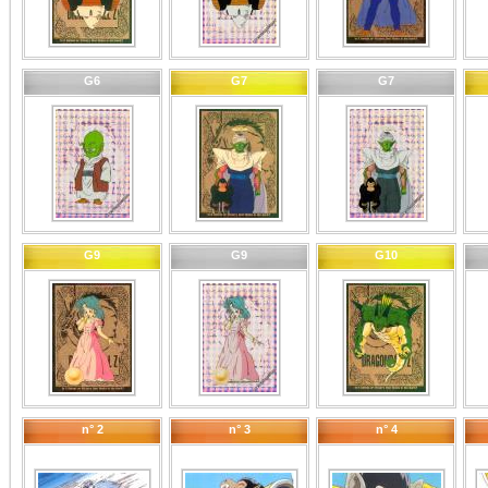
G6
G7
G7
G9
G9
G10
n° 2
n° 3
n° 4