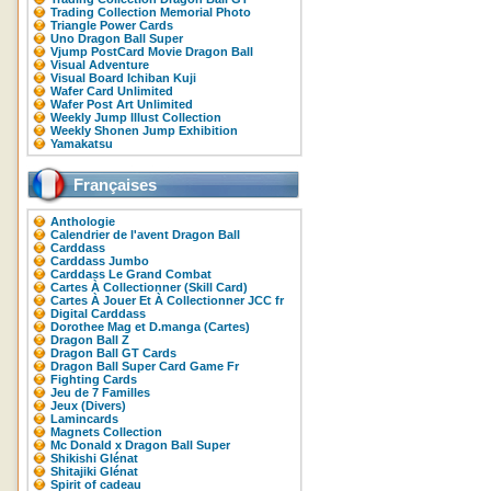
Trading Collection Memorial Photo
Triangle Power Cards
Uno Dragon Ball Super
Vjump PostCard Movie Dragon Ball
Visual Adventure
Visual Board Ichiban Kuji
Wafer Card Unlimited
Wafer Post Art Unlimited
Weekly Jump Illust Collection
Weekly Shonen Jump Exhibition
Yamakatsu
Françaises
Anthologie
Calendrier de l'avent Dragon Ball
Carddass
Carddass Jumbo
Carddass Le Grand Combat
Cartes À Collectionner (Skill Card)
Cartes À Jouer Et À Collectionner JCC fr
Digital Carddass
Dorothee Mag et D.manga (Cartes)
Dragon Ball Z
Dragon Ball GT Cards
Dragon Ball Super Card Game Fr
Fighting Cards
Jeu de 7 Familles
Jeux (Divers)
Lamincards
Magnets Collection
Mc Donald x Dragon Ball Super
Shikishi Glénat
Shitajiki Glénat
Spirit of cadeau