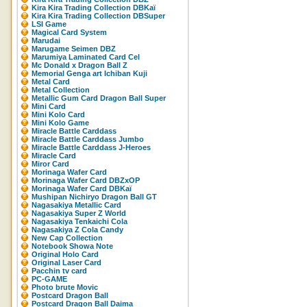
Kira Kira Trading Collection DBKaï
Kira Kira Trading Collection DBSuper
LSI Game
Magical Card System
Marudai
Marugame Seimen DBZ
Marumiya Laminated Card Cel
Mc Donald x Dragon Ball Z
Memorial Genga art Ichiban Kuji
Metal Card
Metal Collection
Metallic Gum Card Dragon Ball Super
Mini Card
Mini Kolo Card
Mini Kolo Game
Miracle Battle Carddass
Miracle Battle Carddass Jumbo
Miracle Battle Carddass J-Heroes
Miracle Card
Miror Card
Morinaga Wafer Card
Morinaga Wafer Card DBZxOP
Morinaga Wafer Card DBKaï
Mushipan Nichiryo Dragon Ball GT
Nagasakiya Metallic Card
Nagasakiya Super Z World
Nagasakiya Tenkaichi Cola
Nagasakiya Z Cola Candy
New Cap Collection
Notebook Showa Note
Original Holo Card
Original Laser Card
Pacchin tv card
PC-GAME
Photo brute Movic
Postcard Dragon Ball
Postcard Dragon Ball Daima