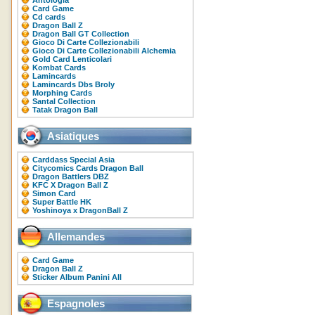
Antologia
Card Game
Cd cards
Dragon Ball Z
Dragon Ball GT Collection
Gioco Di Carte Collezionabili
Gioco Di Carte Collezionabili Alchemia
Gold Card Lenticolari
Kombat Cards
Lamincards
Lamincards Dbs Broly
Morphing Cards
Santal Collection
Tatak Dragon Ball
Asiatiques
Carddass Special Asia
Citycomics Cards Dragon Ball
Dragon Battlers DBZ
KFC X Dragon Ball Z
Simon Card
Super Battle HK
Yoshinoya x DragonBall Z
Allemandes
Card Game
Dragon Ball Z
Sticker Album Panini All
Espagnoles