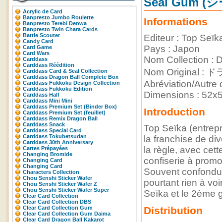
Seal Gum 
Acrylic de Card
Banpresto Jumbo Roulette
Informations
Banpresto Terebi Denwa
Banpresto Twin Chara Cards
Battle Scouter
Editeur : Top Seïk
Candy Card
Pays : Japon
Card Game
Card Wars
Nom Collection : 
Carddass
Carddass Réédition
Nom Origina
Carddass Card & Seal Collection
Carddass Dragon Ball Complete Box
Abréviation/Autre 
Carddass Fukkoku Design Collection
Carddass Fukkoku Edition
Dimensions : 52
Carddass Half
Carddass Mini Mini
Carddass Premium Set (Binder Box)
Introduction
Carddass Premium Set (feuillet)
Carddass Remix Dragon Ball
Carddass Snack
Top Seïka (entrepr
Carddass Special Card
Carddass Tokubetsudan
la franchise de di
Carddass 30th Anniversary
la règle, avec cett
Cartes Prépayées
Changing Bromide
confiserie à promo
Changing Card
Changing Card
Souvent confondus
Characters Collection
Chou Senshi Sticker Wafer
pourtant rien à voir
Chou Senshi Sticker Wafer Z
Chou Senshi Sticker Wafer Super
Seïka et le 2ème g
Clear Card Collection
Clear Card Collection DBS
Clear Card Collection Gum
Distribution
Clear Card Collection Gum Daima
Clear Card Dragon Ball Kakarot