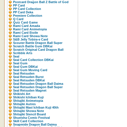
Postcard Dragon Ball Z Battle of God
PP Card
PP Card Collection
PP Card Deka
Premiere Collection
Q Card
Quiz Card Game
Rami Card Amada
Rami Card Animetopia
Rami Card Etoile
Rami Card Showa Note
S&B Jelly Tobira-e Card
Scouter Battle Dragon Ball Super
Scratch Battle Gum DBKaï
Scratch Original Card Dragon Ball
Scribble Arts
Seal
Seal Card Collection DBKai
Seal Gum
Seal Gum DBKaï
Seal Gum Moving Card
Seal Retsuden
Seal Retsuden Burst
Seal Retsuden DBKaï
Seal Retsuden Dragon Ball Daima
Seal Retsuden Dragon Ball Super
Seal Retsuden Magnet
Shikishi Art
Shikishi Ichiban Kuji
Shitajiki Animetopia
Shitajiki Autres
Shitajiki Maxi Ichiban Kuji 40th
Shitajiki Showa Note
Shitajiki Stencil Board
Shueisha Comic Festival
Skill Card Collection
Snapmide Dragon Ball Daima