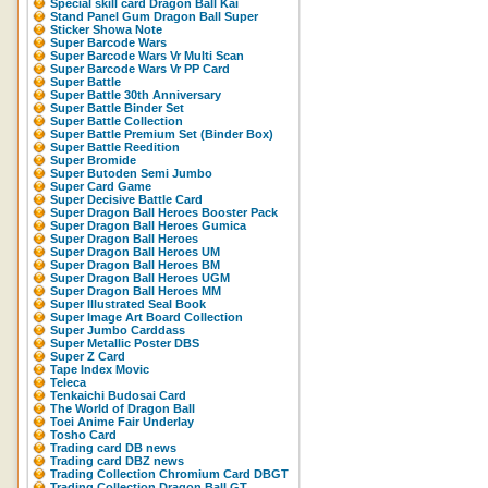
Special skill card Dragon Ball Kai
Stand Panel Gum Dragon Ball Super
Sticker Showa Note
Super Barcode Wars
Super Barcode Wars Vr Multi Scan
Super Barcode Wars Vr PP Card
Super Battle
Super Battle 30th Anniversary
Super Battle Binder Set
Super Battle Collection
Super Battle Premium Set (Binder Box)
Super Battle Reedition
Super Bromide
Super Butoden Semi Jumbo
Super Card Game
Super Decisive Battle Card
Super Dragon Ball Heroes Booster Pack
Super Dragon Ball Heroes Gumica
Super Dragon Ball Heroes
Super Dragon Ball Heroes UM
Super Dragon Ball Heroes BM
Super Dragon Ball Heroes UGM
Super Dragon Ball Heroes MM
Super Illustrated Seal Book
Super Image Art Board Collection
Super Jumbo Carddass
Super Metallic Poster DBS
Super Z Card
Tape Index Movic
Teleca
Tenkaichi Budosai Card
The World of Dragon Ball
Toei Anime Fair Underlay
Tosho Card
Trading card DB news
Trading card DBZ news
Trading Collection Chromium Card DBGT
Trading Collection Dragon Ball GT