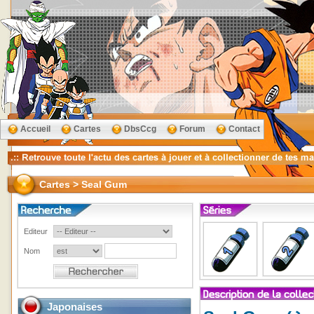
Accueil
Cartes
DbsCcg
Forum
Contact
Cartes > Seal Gum
Editeur
Nom
Japonaises