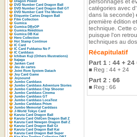
personnages et évo
Dragon Power
DVD Number Card Dragon Ball
catégories avec d'
DVD Number Card Dragon Ball GT
DVD Number Card The Movies
dans la seconde) e
Etiquette Cartes Dragon Ball
Film Collection
première édition e
Gumica
Gumica DBxOP
technique. Cette c
Gumica Réédition
puisque l'on retro
Gumica DB Kaï
Hero Collection
techniques au dos
Hot Stamp Continue
IC Card
IC Card Fukkatsu No F
Récapitulatif
IC Carddass
Ichiban Kuji (Others Illustrations)
Itajaga
Part 1 : 44 + 24
Janken Card
Jeu de cartes
■ Reg : 44 + 24
Joint Rom System Datach
Joy Card Game
Joysound
Part 2 : 66
Jumbo Carddass
Jumbo Carddass Adventure Stories
■ Reg : 66
Jumbo Carddass Chip Shooter
Jumbo Carddass Cinema
Jumbo Carddass GT
Jumbo Carddass LocaTest
Jumbo Carddass Prism
Jumbo Memorial Carddass
J-World Tokyo Card
Karuta Card Dragon Ball
Karuta Card OldGen Dragon Ball Z
Karuta Card Newgen Dragon Ball Z
Karuta Card Dragon Ball Gt
Karuta Card Dragon Ball Kai
Karuta Card Dragon Ball Super
Kira Kira Trading Collection DBZ