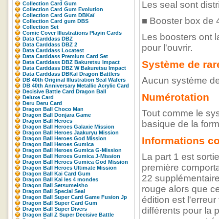
Les seal sont dist
Collection Card Gum
Collection Card Gum Evolution
Collection Card Gum DBKaï
■ Booster box de 
Collection Card gum DBS
Collection Set
Comic Cover Illustrations Playin Cards
Les boosters ont l
Data Carddass DBZ
Data Carddass DBZ 2
pour l'ouvrir.
Data Carddass Locatest
Data Carddass Premium Card Set
Système de rar
Data Carddass DBZ Bakuretsu Impact
Data Carddass DBZ W Bakuretsu Impact
Data Carddass DBKaï Dragon Battlers
Aucun système de r
DB 40th Original Illustration Seal Wafers
DB 40th Anniversary Metallic Acrylic Card
Decisive Battle Card Dragon Ball
Numérotation
Deluxe Card
Deru Deru Card
Dragon Ball Choco Man
Tout comme le syst
Dragon Ball Donjara Game
Dragon Ball Heroes
basique de la form
Dragon Ball Heroes Galaxie Mission
Dragon Ball Heroes Jaakuryu Mission
Informations c
Dragon Ball Heroes God Mission
Dragon Ball Heroes Gumica
Dragon Ball Heroes Gumica G-Mission
La part 1 est sorti
Dragon Ball Heroes Gumica J-Mission
Dragon Ball Heroes Gumica God Mission
première comporta
Dragon Ball Heroes Ultimate Mission
Dragon Ball Kai Card Gum
22 supplémentaires
Dragon Ball Kai les 4 mondes
Dragon Ball Setsumeisho
rouge alors que ce
Dragon Ball Special Seal
Dragon Ball Super Card Game Fusion Jp
édition est l'erreur
Dragon Ball Super Card Gum
différents pour la 
Dragon Ball Super Divers
Dragon Ball Z Super Decisive Battle