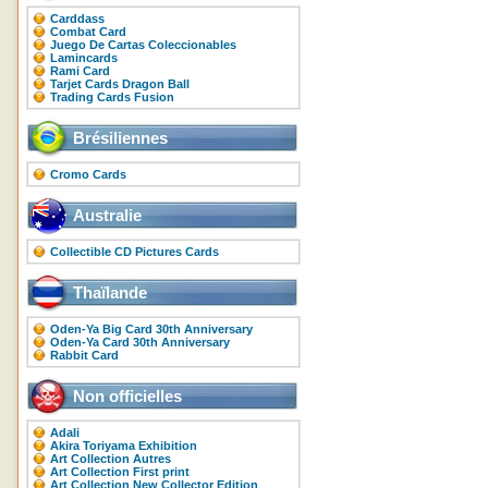
Carddass
Combat Card
Juego De Cartas Coleccionables
Lamincards
Rami Card
Tarjet Cards Dragon Ball
Trading Cards Fusion
Brésiliennes
Cromo Cards
Australie
Collectible CD Pictures Cards
Thaïlande
Oden-Ya Big Card 30th Anniversary
Oden-Ya Card 30th Anniversary
Rabbit Card
Non officielles
Adali
Akira Toriyama Exhibition
Art Collection Autres
Art Collection First print
Art Collection New Collector Edition