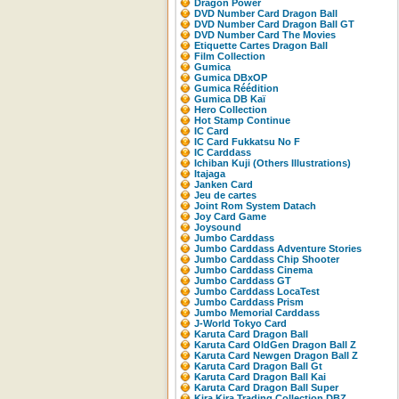
Dragon Power
DVD Number Card Dragon Ball
DVD Number Card Dragon Ball GT
DVD Number Card The Movies
Etiquette Cartes Dragon Ball
Film Collection
Gumica
Gumica DBxOP
Gumica Réédition
Gumica DB Kaï
Hero Collection
Hot Stamp Continue
IC Card
IC Card Fukkatsu No F
IC Carddass
Ichiban Kuji (Others Illustrations)
Itajaga
Janken Card
Jeu de cartes
Joint Rom System Datach
Joy Card Game
Joysound
Jumbo Carddass
Jumbo Carddass Adventure Stories
Jumbo Carddass Chip Shooter
Jumbo Carddass Cinema
Jumbo Carddass GT
Jumbo Carddass LocaTest
Jumbo Carddass Prism
Jumbo Memorial Carddass
J-World Tokyo Card
Karuta Card Dragon Ball
Karuta Card OldGen Dragon Ball Z
Karuta Card Newgen Dragon Ball Z
Karuta Card Dragon Ball Gt
Karuta Card Dragon Ball Kai
Karuta Card Dragon Ball Super
Kira Kira Trading Collection DBZ