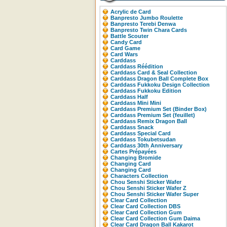
Acrylic de Card
Banpresto Jumbo Roulette
Banpresto Terebi Denwa
Banpresto Twin Chara Cards
Battle Scouter
Candy Card
Card Game
Card Wars
Carddass
Carddass Réédition
Carddass Card & Seal Collection
Carddass Dragon Ball Complete Box
Carddass Fukkoku Design Collection
Carddass Fukkoku Edition
Carddass Half
Carddass Mini Mini
Carddass Premium Set (Binder Box)
Carddass Premium Set (feuillet)
Carddass Remix Dragon Ball
Carddass Snack
Carddass Special Card
Carddass Tokubetsudan
Carddass 30th Anniversary
Cartes Prépayées
Changing Bromide
Changing Card
Changing Card
Characters Collection
Chou Senshi Sticker Wafer
Chou Senshi Sticker Wafer Z
Chou Senshi Sticker Wafer Super
Clear Card Collection
Clear Card Collection DBS
Clear Card Collection Gum
Clear Card Collection Gum Daima
Clear Card Dragon Ball Kakarot