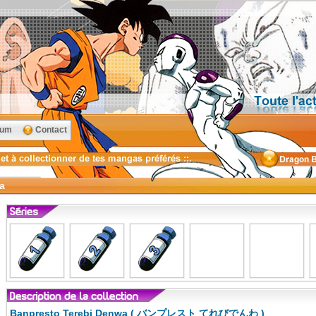
rum
Contact
a
Banpresto Terebi Denwa ( バンプレスト てれびでんわ )