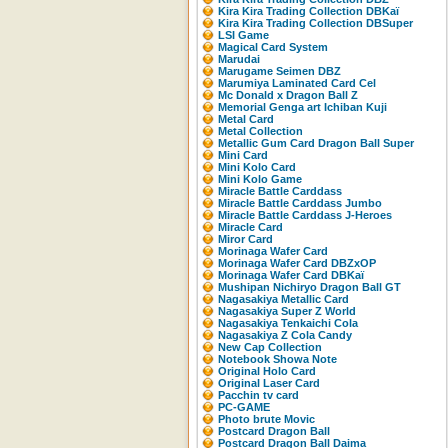
Kira Kira Trading Collection DBKaï
Kira Kira Trading Collection DBSuper
LSI Game
Magical Card System
Marudai
Marugame Seimen DBZ
Marumiya Laminated Card Cel
Mc Donald x Dragon Ball Z
Memorial Genga art Ichiban Kuji
Metal Card
Metal Collection
Metallic Gum Card Dragon Ball Super
Mini Card
Mini Kolo Card
Mini Kolo Game
Miracle Battle Carddass
Miracle Battle Carddass Jumbo
Miracle Battle Carddass J-Heroes
Miracle Card
Miror Card
Morinaga Wafer Card
Morinaga Wafer Card DBZxOP
Morinaga Wafer Card DBKaï
Mushipan Nichiryo Dragon Ball GT
Nagasakiya Metallic Card
Nagasakiya Super Z World
Nagasakiya Tenkaichi Cola
Nagasakiya Z Cola Candy
New Cap Collection
Notebook Showa Note
Original Holo Card
Original Laser Card
Pacchin tv card
PC-GAME
Photo brute Movic
Postcard Dragon Ball
Postcard Dragon Ball Daima