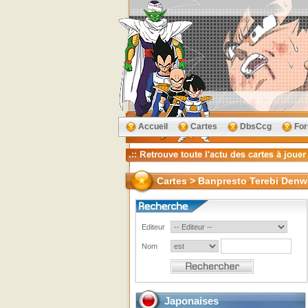
Accueil
Cartes
DbsCcg
Fo
Cartes > Banpresto Terebi Denw
Editeur
Nom
Japonaises