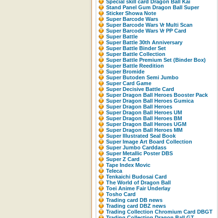
Special skill card Dragon Ball Kai
Stand Panel Gum Dragon Ball Super
Sticker Showa Note
Super Barcode Wars
Super Barcode Wars Vr Multi Scan
Super Barcode Wars Vr PP Card
Super Battle
Super Battle 30th Anniversary
Super Battle Binder Set
Super Battle Collection
Super Battle Premium Set (Binder Box)
Super Battle Reedition
Super Bromide
Super Butoden Semi Jumbo
Super Card Game
Super Decisive Battle Card
Super Dragon Ball Heroes Booster Pack
Super Dragon Ball Heroes Gumica
Super Dragon Ball Heroes
Super Dragon Ball Heroes UM
Super Dragon Ball Heroes BM
Super Dragon Ball Heroes UGM
Super Dragon Ball Heroes MM
Super Illustrated Seal Book
Super Image Art Board Collection
Super Jumbo Carddass
Super Metallic Poster DBS
Super Z Card
Tape Index Movic
Teleca
Tenkaichi Budosai Card
The World of Dragon Ball
Toei Anime Fair Underlay
Tosho Card
Trading card DB news
Trading card DBZ news
Trading Collection Chromium Card DBGT
Trading Collection Dragon Ball GT