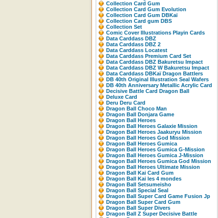
Collection Card Gum
Collection Card Gum Evolution
Collection Card Gum DBKaï
Collection Card gum DBS
Collection Set
Comic Cover Illustrations Playin Cards
Data Carddass DBZ
Data Carddass DBZ 2
Data Carddass Locatest
Data Carddass Premium Card Set
Data Carddass DBZ Bakuretsu Impact
Data Carddass DBZ W Bakuretsu Impact
Data Carddass DBKaï Dragon Battlers
DB 40th Original Illustration Seal Wafers
DB 40th Anniversary Metallic Acrylic Card
Decisive Battle Card Dragon Ball
Deluxe Card
Deru Deru Card
Dragon Ball Choco Man
Dragon Ball Donjara Game
Dragon Ball Heroes
Dragon Ball Heroes Galaxie Mission
Dragon Ball Heroes Jaakuryu Mission
Dragon Ball Heroes God Mission
Dragon Ball Heroes Gumica
Dragon Ball Heroes Gumica G-Mission
Dragon Ball Heroes Gumica J-Mission
Dragon Ball Heroes Gumica God Mission
Dragon Ball Heroes Ultimate Mission
Dragon Ball Kai Card Gum
Dragon Ball Kai les 4 mondes
Dragon Ball Setsumeisho
Dragon Ball Special Seal
Dragon Ball Super Card Game Fusion Jp
Dragon Ball Super Card Gum
Dragon Ball Super Divers
Dragon Ball Z Super Decisive Battle