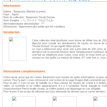
Informations
Editeur : Banpresto (Bandai et preto)
Pays : Japon
Nom de collection : Banpresto Terebi Denwa
Nom d'origine : バンプレスト てれびでんわ
Abréviation/Autre dénomination : ***
Dimensions : légerement plus petite que les carddass
Introduction
Cette collection était distribuée sous forme de White box de 200
blanche pour remplir les distributeurs de cartes ou borne de j
"Terebi Denwa" se qui signifi Video-phone.
Le cout a débourser pour avoir une carte était de 100 yens, la c
dernière soit on pouvait l'insérer dans l'emplacement supérieur 
Une fois au telephone avec Goku, vous aviez le choix entre un q
ciseau) ou une quête La maison de bulma. ET cette fois ci, vous p
Informations complémentaires
Il faut savoir aussi que les cartes Banpresto sont munies de petits informations ou jeux a
cartes. Pour la part 1 vous retrouverez une scène de la saga Dragon Ball commenté par
Pour la part 2 c'est un jeu de bataille ou il faut colorier les boules de cristal à 4 étoiles
reliés, un symbole et un chiffre apparaissent. Il y a 3 symboles Rond, triangle et croi
respectivement Pierre-feuille-ciseau, le chiffre quand a lui départage en cas d'égalité.
Pour la part 3 est un jeu de silhoutte qui vous demande de deviner qui se cache derrière.