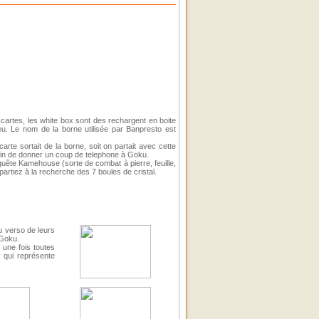
 cartes, les white box sont des rechargent en boite
eu. Le nom de la borne utilisée par Banpresto est
arte sortait de la borne, soit on partait avec cette
afin de donner un coup de telephone à Goku.
uête Kamehouse (sorte de combat à pierre, feuille,
artiez à la recherche des 7 boules de cristal.
u verso de leurs
 Goku.
, une fois toutes
x qui représente