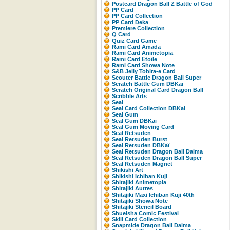
Postcard Dragon Ball Z Battle of God
PP Card
PP Card Collection
PP Card Deka
Premiere Collection
Q Card
Quiz Card Game
Rami Card Amada
Rami Card Animetopia
Rami Card Etoile
Rami Card Showa Note
S&B Jelly Tobira-e Card
Scouter Battle Dragon Ball Super
Scratch Battle Gum DBKaï
Scratch Original Card Dragon Ball
Scribble Arts
Seal
Seal Card Collection DBKai
Seal Gum
Seal Gum DBKaï
Seal Gum Moving Card
Seal Retsuden
Seal Retsuden Burst
Seal Retsuden DBKaï
Seal Retsuden Dragon Ball Daima
Seal Retsuden Dragon Ball Super
Seal Retsuden Magnet
Shikishi Art
Shikishi Ichiban Kuji
Shitajiki Animetopia
Shitajiki Autres
Shitajiki Maxi Ichiban Kuji 40th
Shitajiki Showa Note
Shitajiki Stencil Board
Shueisha Comic Festival
Skill Card Collection
Snapmide Dragon Ball Daima