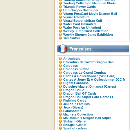
Trading Collection Memorial Photo
Triangle Power Cards
Uno Dragon Ball Super
Vjump PostCard Movie Dragon Ball
Visual Adventure
Visual Board Ichiban Kuji
Wafer Card Unlimited
Wafer Post Art Unlimited
Weekly Jump Illust Collection
Weekly Shonen Jump Exhibition
Yamakatsu
Françaises
Anthologie
Calendrier de l'avent Dragon Ball
Carddass
Carddass Jumbo
Carddass Le Grand Combat
Cartes À Collectionner (Skill Card)
Cartes À Jouer Et À Collectionner JCC fr
Digital Carddass
Dorothee Mag et D.manga (Cartes)
Dragon Ball Z
Dragon Ball GT Cards
Dragon Ball Super Card Game Fr
Fighting Cards
Jeu de 7 Familles
Jeux (Divers)
Lamincards
Magnets Collection
Mc Donald x Dragon Ball Super
Shikishi Glénat
Shitajiki Glénat
Spirit of cadeau