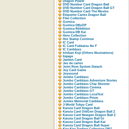
Dragon Power
DVD Number Card Dragon Ball
DVD Number Card Dragon Ball GT
DVD Number Card The Movies
Etiquette Cartes Dragon Ball
Film Collection
Gumica
Gumica DBxOP
Gumica Réédition
Gumica DB Kaï
Hero Collection
Hot Stamp Continue
IC Card
IC Card Fukkatsu No F
IC Carddass
Ichiban Kuji (Others Illustrations)
Itajaga
Janken Card
Jeu de cartes
Joint Rom System Datach
Joy Card Game
Joysound
Jumbo Carddass
Jumbo Carddass Adventure Stories
Jumbo Carddass Chip Shooter
Jumbo Carddass Cinema
Jumbo Carddass GT
Jumbo Carddass LocaTest
Jumbo Carddass Prism
Jumbo Memorial Carddass
J-World Tokyo Card
Karuta Card Dragon Ball
Karuta Card OldGen Dragon Ball Z
Karuta Card Newgen Dragon Ball Z
Karuta Card Dragon Ball Gt
Karuta Card Dragon Ball Kai
Karuta Card Dragon Ball Super
Kira Kira Trading Collection DBZ