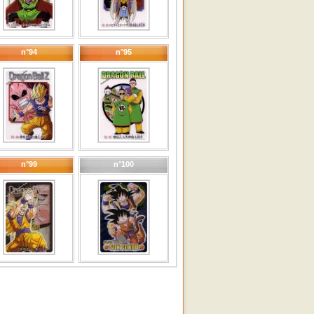
n°94
n°95
n°99
n°100