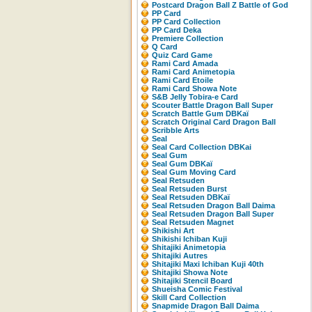
Postcard Dragon Ball Z Battle of God
PP Card
PP Card Collection
PP Card Deka
Premiere Collection
Q Card
Quiz Card Game
Rami Card Amada
Rami Card Animetopia
Rami Card Etoile
Rami Card Showa Note
S&B Jelly Tobira-e Card
Scouter Battle Dragon Ball Super
Scratch Battle Gum DBKaï
Scratch Original Card Dragon Ball
Scribble Arts
Seal
Seal Card Collection DBKai
Seal Gum
Seal Gum DBKaï
Seal Gum Moving Card
Seal Retsuden
Seal Retsuden Burst
Seal Retsuden DBKaï
Seal Retsuden Dragon Ball Daima
Seal Retsuden Dragon Ball Super
Seal Retsuden Magnet
Shikishi Art
Shikishi Ichiban Kuji
Shitajiki Animetopia
Shitajiki Autres
Shitajiki Maxi Ichiban Kuji 40th
Shitajiki Showa Note
Shitajiki Stencil Board
Shueisha Comic Festival
Skill Card Collection
Snapmide Dragon Ball Daima