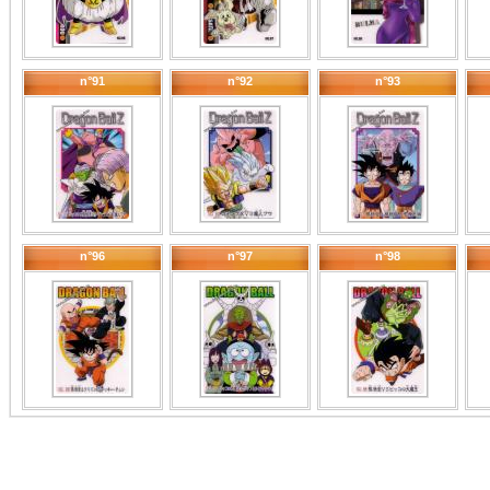
n°91
n°92
n°93
n°96
n°97
n°98