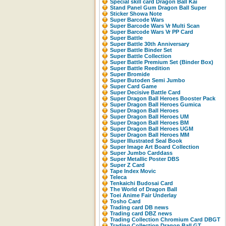
Special skill card Dragon Ball Kai
Stand Panel Gum Dragon Ball Super
Sticker Showa Note
Super Barcode Wars
Super Barcode Wars Vr Multi Scan
Super Barcode Wars Vr PP Card
Super Battle
Super Battle 30th Anniversary
Super Battle Binder Set
Super Battle Collection
Super Battle Premium Set (Binder Box)
Super Battle Reedition
Super Bromide
Super Butoden Semi Jumbo
Super Card Game
Super Decisive Battle Card
Super Dragon Ball Heroes Booster Pack
Super Dragon Ball Heroes Gumica
Super Dragon Ball Heroes
Super Dragon Ball Heroes UM
Super Dragon Ball Heroes BM
Super Dragon Ball Heroes UGM
Super Dragon Ball Heroes MM
Super Illustrated Seal Book
Super Image Art Board Collection
Super Jumbo Carddass
Super Metallic Poster DBS
Super Z Card
Tape Index Movic
Teleca
Tenkaichi Budosai Card
The World of Dragon Ball
Toei Anime Fair Underlay
Tosho Card
Trading card DB news
Trading card DBZ news
Trading Collection Chromium Card DBGT
Trading Collection Dragon Ball GT