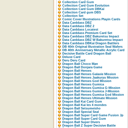
Collection Card Gum
Collection Card Gum Evolution
Collection Card Gum DBKaï
Collection Card gum DBS
Collection Set
Comic Cover Illustrations Playin Cards
Data Carddass DBZ
Data Carddass DBZ 2
Data Carddass Locatest
Data Carddass Premium Card Set
Data Carddass DBZ Bakuretsu Impact
Data Carddass DBZ W Bakuretsu Impact
Data Carddass DBKaï Dragon Battlers
DB 40th Original Illustration Seal Wafers
DB 40th Anniversary Metallic Acrylic Card
Decisive Battle Card Dragon Ball
Deluxe Card
Deru Deru Card
Dragon Ball Choco Man
Dragon Ball Donjara Game
Dragon Ball Heroes
Dragon Ball Heroes Galaxie Mission
Dragon Ball Heroes Jaakuryu Mission
Dragon Ball Heroes God Mission
Dragon Ball Heroes Gumica
Dragon Ball Heroes Gumica G-Mission
Dragon Ball Heroes Gumica J-Mission
Dragon Ball Heroes Gumica God Mission
Dragon Ball Heroes Ultimate Mission
Dragon Ball Kai Card Gum
Dragon Ball Kai les 4 mondes
Dragon Ball Setsumeisho
Dragon Ball Special Seal
Dragon Ball Super Card Game Fusion Jp
Dragon Ball Super Card Gum
Dragon Ball Super Divers
Dragon Ball Z Super Decisive Battle