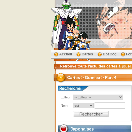
Accueil
Cartes
DbsCcg
Fo
Cartes > Gumica > Part 4
Editeur
Nom
Japonaises