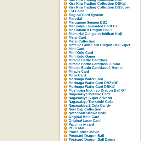
Kira Kira Trading Collection DBKaï
Kira Kira Trading Collection DBSuper
LSI Game
Magical Card System
Marudai
Marugame Seimen DBZ
Marumiya Laminated Card Cel
Mc Donald x Dragon Ball Z
Memorial Genga art Ichiban Kuji
Metal Card
Metal Collection
Metallic Gum Card Dragon Ball Super
Mini Card
Mini Kolo Card
Mini Kolo Game
Miracle Battle Carddass
Miracle Battle Carddass Jumbo
Miracle Battle Carddass J-Heroes
Miracle Card
Miror Card
Morinaga Wafer Card
Morinaga Wafer Card DBZxOP
Morinaga Wafer Card DBKaï
Mushipan Nichiryo Dragon Ball GT
Nagasakiya Metallic Card
Nagasakiya Super Z World
Nagasakiya Tenkaichi Cola
Nagasakiya Z Cola Candy
New Cap Collection
Notebook Showa Note
Original Holo Card
Original Laser Card
Pacchin tv card
PC-GAME
Photo brute Movic
Postcard Dragon Ball
Postcard Dragon Ball Daima