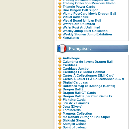
Trading Collection Memorial Photo
Triangle Power Cards
Uno Dragon Ball Super
Vjump PostCard Movie Dragon Ball
Visual Adventure
Visual Board Ichiban Kuji
Wafer Card Unlimited
Wafer Post Art Unlimited
Weekly Jump Illust Collection
Weekly Shonen Jump Exhibition
Yamakatsu
Françaises
Anthologie
Calendrier de l'avent Dragon Ball
Carddass
Carddass Jumbo
Carddass Le Grand Combat
Cartes À Collectionner (Skill Card)
Cartes À Jouer Et À Collectionner JCC fr
Digital Carddass
Dorothee Mag et D.manga (Cartes)
Dragon Ball Z
Dragon Ball GT Cards
Dragon Ball Super Card Game Fr
Fighting Cards
Jeu de 7 Familles
Jeux (Divers)
Lamincards
Magnets Collection
Mc Donald x Dragon Ball Super
Shikishi Glénat
Shitajiki Glénat
Spirit of cadeau