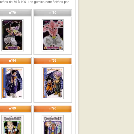
érotées de 76 à 100. Les gumica sont éditées par
n°79
n°80
n°84
n°85
n°89
n°90