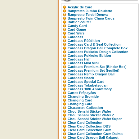
Acrylic de Card
Banpresto Jumbo Roulette
Banpresto Terebi Denwa
Banpresto Twin Chara Cards
Battle Scouter
Candy Card
Card Game
Card Wars
Carddass
Carddass Réédition
Carddass Card & Seal Collection
Carddass Dragon Ball Complete Box
Carddass Fukkoku Design Collection
Carddass Fukkoku Edition
Carddass Half
Carddass Mini Mini
Carddass Premium Set (Binder Box)
Carddass Premium Set (feuillet)
Carddass Remix Dragon Ball
Carddass Snack
Carddass Special Card
Carddass Tokubetsudan
Carddass 30th Anniversary
Cartes Prépayées
Changing Bromide
Changing Card
Changing Card
Characters Collection
Chou Senshi Sticker Wafer
Chou Senshi Sticker Wafer Z
Chou Senshi Sticker Wafer Super
Clear Card Collection
Clear Card Collection DBS
Clear Card Collection Gum
Clear Card Collection Gum Daima
Clear Card Dragon Ball Kakarot