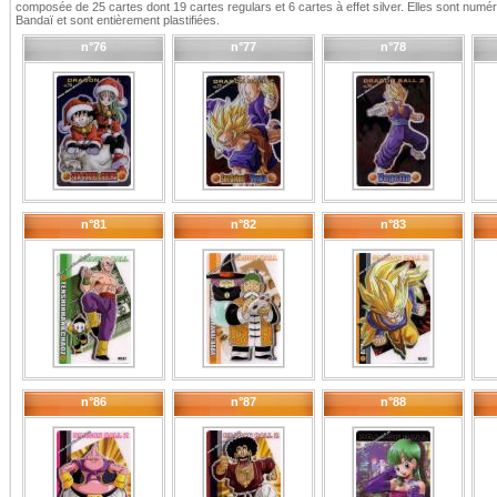
composée de 25 cartes dont 19 cartes regulars et 6 cartes à effet silver. Elles sont num
Bandaï et sont entièrement plastifiées.
n°76
n°77
n°78
n°81
n°82
n°83
n°86
n°87
n°88