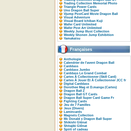
Trading Collection Memorial Photo
Triangle Power Cards
Uno Dragon Ball Super
Vjump PostCard Movie Dragon Ball
Visual Adventure
Visual Board Ichiban Kuji
Wafer Card Unlimited
Wafer Post Art Unlimited
Weekly Jump Illust Collection
Weekly Shonen Jump Exhibition
Yamakatsu
Françaises
Anthologie
Calendrier de l'avent Dragon Ball
Carddass
Carddass Jumbo
Carddass Le Grand Combat
Cartes À Collectionner (Skill Card)
Cartes À Jouer Et À Collectionner JCC fr
Digital Carddass
Dorothee Mag et D.manga (Cartes)
Dragon Ball Z
Dragon Ball GT Cards
Dragon Ball Super Card Game Fr
Fighting Cards
Jeu de 7 Familles
Jeux (Divers)
Lamincards
Magnets Collection
Mc Donald x Dragon Ball Super
Shikishi Glénat
Shitajiki Glénat
Spirit of cadeau