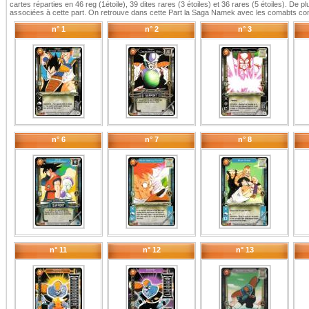
cartes réparties en 46 reg (1étoile), 39 dites rares (3 étoiles) et 36 rares (5 étoiles). De 
associées à cette part. On retrouve dans cette Part la Saga Namek avec les comabts cont
n° 1
n° 2
n° 3
n° 6
n° 7
n° 8
n° 11
n° 12
n° 13