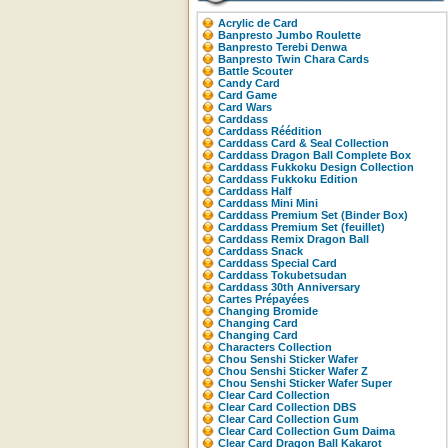
Acrylic de Card
Banpresto Jumbo Roulette
Banpresto Terebi Denwa
Banpresto Twin Chara Cards
Battle Scouter
Candy Card
Card Game
Card Wars
Carddass
Carddass Réédition
Carddass Card & Seal Collection
Carddass Dragon Ball Complete Box
Carddass Fukkoku Design Collection
Carddass Fukkoku Edition
Carddass Half
Carddass Mini Mini
Carddass Premium Set (Binder Box)
Carddass Premium Set (feuillet)
Carddass Remix Dragon Ball
Carddass Snack
Carddass Special Card
Carddass Tokubetsudan
Carddass 30th Anniversary
Cartes Prépayées
Changing Bromide
Changing Card
Changing Card
Characters Collection
Chou Senshi Sticker Wafer
Chou Senshi Sticker Wafer Z
Chou Senshi Sticker Wafer Super
Clear Card Collection
Clear Card Collection DBS
Clear Card Collection Gum
Clear Card Collection Gum Daima
Clear Card Dragon Ball Kakarot