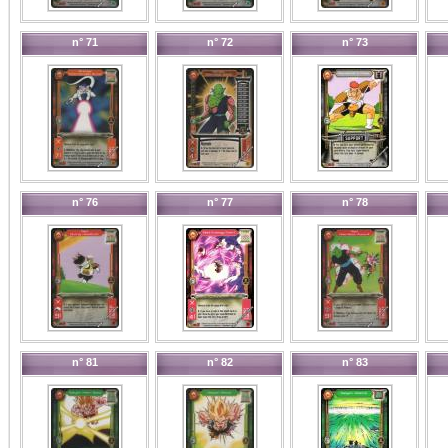
n° 71
n° 72
n° 73
n° 76
n° 77
n° 78
n° 81
n° 82
n° 83