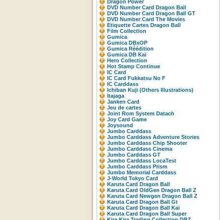
Dragon Power
DVD Number Card Dragon Ball
DVD Number Card Dragon Ball GT
DVD Number Card The Movies
Etiquette Cartes Dragon Ball
Film Collection
Gumica
Gumica DBxOP
Gumica Réédition
Gumica DB Kaï
Hero Collection
Hot Stamp Continue
IC Card
IC Card Fukkatsu No F
IC Carddass
Ichiban Kuji (Others Illustrations)
Itajaga
Janken Card
Jeu de cartes
Joint Rom System Datach
Joy Card Game
Joysound
Jumbo Carddass
Jumbo Carddass Adventure Stories
Jumbo Carddass Chip Shooter
Jumbo Carddass Cinema
Jumbo Carddass GT
Jumbo Carddass LocaTest
Jumbo Carddass Prism
Jumbo Memorial Carddass
J-World Tokyo Card
Karuta Card Dragon Ball
Karuta Card OldGen Dragon Ball Z
Karuta Card Newgen Dragon Ball Z
Karuta Card Dragon Ball Gt
Karuta Card Dragon Ball Kai
Karuta Card Dragon Ball Super
Kira Kira Trading Collection DBZ