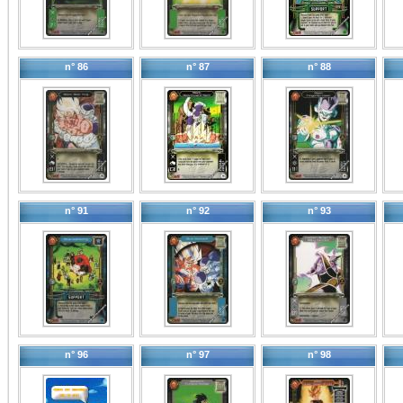
n° 86
n° 87
n° 88
n° 91
n° 92
n° 93
n° 96
n° 97
n° 98