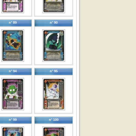
n° 89
n° 90
n° 94
n° 95
n° 99
n° 100