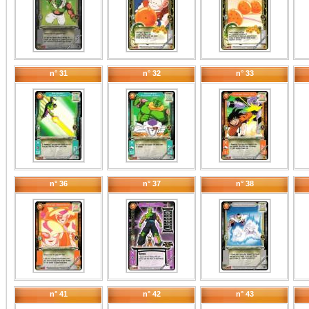
n° 31
n° 32
n° 33
n° 36
n° 37
n° 38
n° 41
n° 42
n° 43