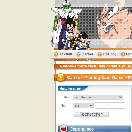
Accueil
Cartes
DbsCcg
Fo
Cartes > Trading Card Game > Pa
Editeur
Nom
Japonaises