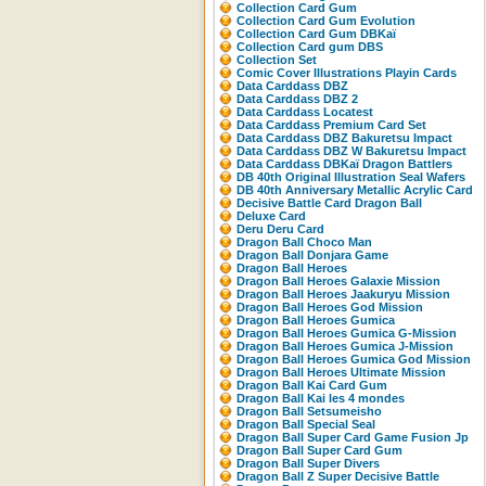
Collection Card Gum
Collection Card Gum Evolution
Collection Card Gum DBKaï
Collection Card gum DBS
Collection Set
Comic Cover Illustrations Playin Cards
Data Carddass DBZ
Data Carddass DBZ 2
Data Carddass Locatest
Data Carddass Premium Card Set
Data Carddass DBZ Bakuretsu Impact
Data Carddass DBZ W Bakuretsu Impact
Data Carddass DBKaï Dragon Battlers
DB 40th Original Illustration Seal Wafers
DB 40th Anniversary Metallic Acrylic Card
Decisive Battle Card Dragon Ball
Deluxe Card
Deru Deru Card
Dragon Ball Choco Man
Dragon Ball Donjara Game
Dragon Ball Heroes
Dragon Ball Heroes Galaxie Mission
Dragon Ball Heroes Jaakuryu Mission
Dragon Ball Heroes God Mission
Dragon Ball Heroes Gumica
Dragon Ball Heroes Gumica G-Mission
Dragon Ball Heroes Gumica J-Mission
Dragon Ball Heroes Gumica God Mission
Dragon Ball Heroes Ultimate Mission
Dragon Ball Kai Card Gum
Dragon Ball Kai les 4 mondes
Dragon Ball Setsumeisho
Dragon Ball Special Seal
Dragon Ball Super Card Game Fusion Jp
Dragon Ball Super Card Gum
Dragon Ball Super Divers
Dragon Ball Z Super Decisive Battle