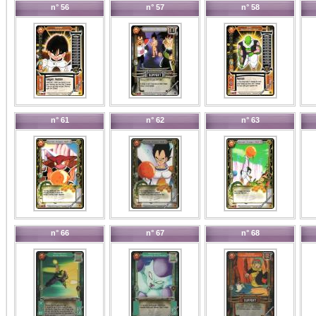
n° 56
n° 57
n° 58
n° 61
n° 62
n° 63
n° 66
n° 67
n° 68