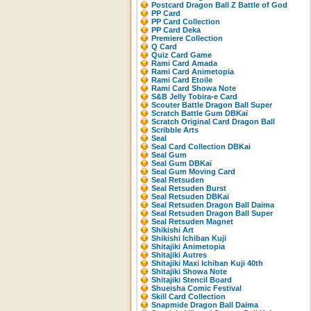
Postcard Dragon Ball Z Battle of God
PP Card
PP Card Collection
PP Card Deka
Premiere Collection
Q Card
Quiz Card Game
Rami Card Amada
Rami Card Animetopia
Rami Card Etoile
Rami Card Showa Note
S&B Jelly Tobira-e Card
Scouter Battle Dragon Ball Super
Scratch Battle Gum DBKaï
Scratch Original Card Dragon Ball
Scribble Arts
Seal
Seal Card Collection DBKai
Seal Gum
Seal Gum DBKaï
Seal Gum Moving Card
Seal Retsuden
Seal Retsuden Burst
Seal Retsuden DBKaï
Seal Retsuden Dragon Ball Daima
Seal Retsuden Dragon Ball Super
Seal Retsuden Magnet
Shikishi Art
Shikishi Ichiban Kuji
Shitajiki Animetopia
Shitajiki Autres
Shitajiki Maxi Ichiban Kuji 40th
Shitajiki Showa Note
Shitajiki Stencil Board
Shueisha Comic Festival
Skill Card Collection
Snapmide Dragon Ball Daima