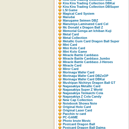
Kira Kira Trading Collection DBKaï
Kira Kira Trading Collection DBSuper
LSI Game
Magical Card System
Marudai
Marugame Seimen DBZ
Marumiya Laminated Card Cel
Mc Donald x Dragon Ball Z
Memorial Genga art Ichiban Kuji
Metal Card
Metal Collection
Metallic Gum Card Dragon Ball Super
Mini Card
Mini Kolo Card
Mini Kolo Game
Miracle Battle Carddass
Miracle Battle Carddass Jumbo
Miracle Battle Carddass J-Heroes
Miracle Card
Miror Card
Morinaga Wafer Card
Morinaga Wafer Card DBZxOP
Morinaga Wafer Card DBKaï
Mushipan Nichiryo Dragon Ball GT
Nagasakiya Metallic Card
Nagasakiya Super Z World
Nagasakiya Tenkaichi Cola
Nagasakiya Z Cola Candy
New Cap Collection
Notebook Showa Note
Original Holo Card
Original Laser Card
Pacchin tv card
PC-GAME
Photo brute Movic
Postcard Dragon Ball
Postcard Dragon Ball Daima