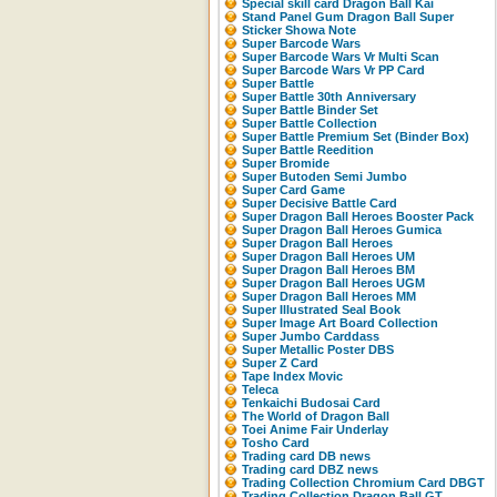
Special skill card Dragon Ball Kai
Stand Panel Gum Dragon Ball Super
Sticker Showa Note
Super Barcode Wars
Super Barcode Wars Vr Multi Scan
Super Barcode Wars Vr PP Card
Super Battle
Super Battle 30th Anniversary
Super Battle Binder Set
Super Battle Collection
Super Battle Premium Set (Binder Box)
Super Battle Reedition
Super Bromide
Super Butoden Semi Jumbo
Super Card Game
Super Decisive Battle Card
Super Dragon Ball Heroes Booster Pack
Super Dragon Ball Heroes Gumica
Super Dragon Ball Heroes
Super Dragon Ball Heroes UM
Super Dragon Ball Heroes BM
Super Dragon Ball Heroes UGM
Super Dragon Ball Heroes MM
Super Illustrated Seal Book
Super Image Art Board Collection
Super Jumbo Carddass
Super Metallic Poster DBS
Super Z Card
Tape Index Movic
Teleca
Tenkaichi Budosai Card
The World of Dragon Ball
Toei Anime Fair Underlay
Tosho Card
Trading card DB news
Trading card DBZ news
Trading Collection Chromium Card DBGT
Trading Collection Dragon Ball GT