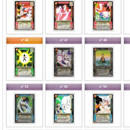
n° 46
n° 47
n° 48
n° 51
n° 52
n° 53