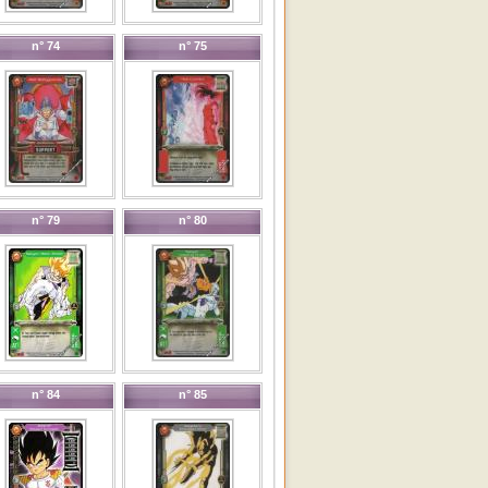
n° 74
n° 75
n° 79
n° 80
n° 84
n° 85