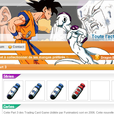
rum
Contact
rt 3
Cette Part 3 des Trading Card Game (éditée par Funimation) sort en 2006. Cette nouvelle