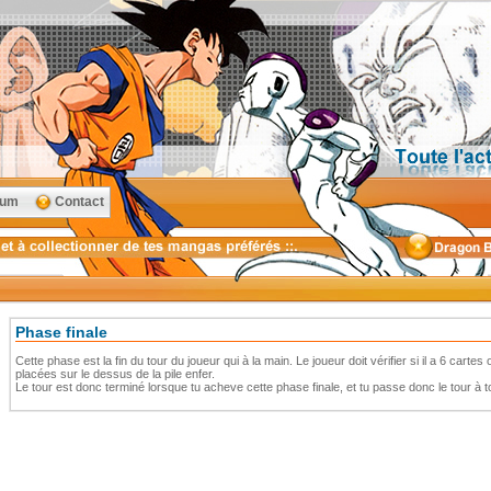
rum
Contact
Phase finale
Cette phase est la fin du tour du joueur qui à la main. Le joueur doit vérifier si il a 6 carte
placées sur le dessus de la pile enfer.
Le tour est donc terminé lorsque tu acheve cette phase finale, et tu passe donc le tour à 