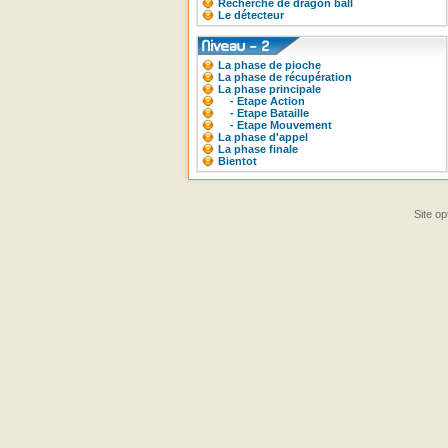
Recherche de dragon ball
Le détecteur
La phase de pioche
La phase de récupération
La phase principale
- Etape Action
- Etape Bataille
- Etape Mouvement
La phase d'appel
La phase finale
Bientot
Site op