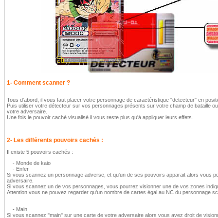
1- Comment scanner ?
Tous d'abord, il vous faut placer votre personnage de caractéristique "detecteur" en positi
Puis utiliser votre détecteur sur vos personnages présents sur votre champ de bataille o
votre adversaire.
Une fois le pouvoir caché visualisé il vous reste plus qu'à appliquer leurs effets.
2- Les différents pouvoirs cachés :
Il existe 5 pouvoirs cachés :
- Monde de kaio
- Enfer
Si vous scannez un personnage adverse, et qu'un de ses pouvoirs apparait alors vous p
adversaire.
Si vous scannez un de vos personnages, vous pourrez visionner une de vos zones indiqu
Attention vous ne pouvez regarder qu'un nombre de cartes égal au NC du personnage s
- Main
Si vous scannez "main" sur une carte de votre adversaire alors vous avez droit de visionn