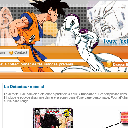
rum
Contact
Le Détecteur spécial
Le détecteur de pouvoir a été édité à partir de la série 4 francaise et il est disponible dan
Il indique le pouvoir dissimulé derrière la zone rouge d'une carte personnage. Pour affich
sur la zone rouge.