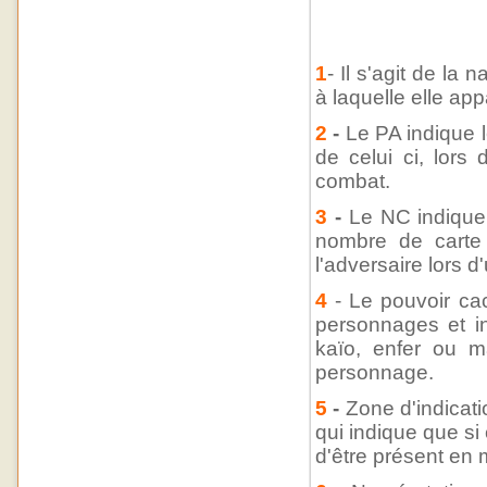
1
- Il s'agit de la
à laquelle elle app
2
-
Le PA indique l
de celui ci, lors
combat.
3
-
Le NC indique 
nombre de carte 
l'adversaire lors 
4
- Le pouvoir cac
personnages et i
kaïo, enfer ou m
personnage.
5
-
Zone d'indicat
qui indique que si 
d'être présent en 