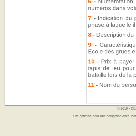
6
-
Numérotation d
numéros dans votre
7
-
Indication du 
phase à laquelle il 
8
- Description du
9
-
Caractérist
Ecole des grues ect
10
-
Prix à paye
tapis de jeu pou
bataille lors de la
11
-
Nom du pers
© 2018 - DBZ
Site optimisé pour une navigation avec Moz