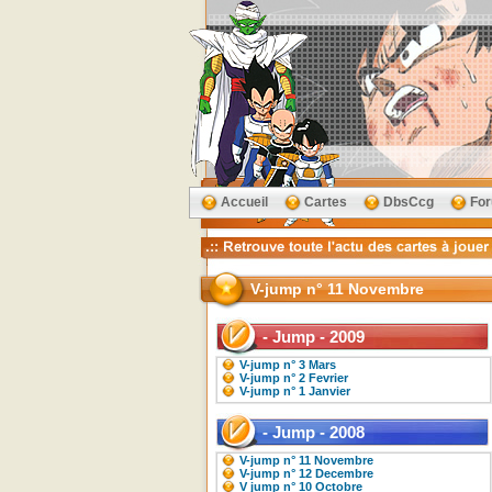
Accueil
Cartes
DbsCcg
Fo
V-jump n° 11 Novembre
- Jump - 2009
V-jump n° 3 Mars
V-jump n° 2 Fevrier
V-jump n° 1 Janvier
- Jump - 2008
V-jump n° 11 Novembre
V-jump n° 12 Decembre
V jump n° 10 Octobre