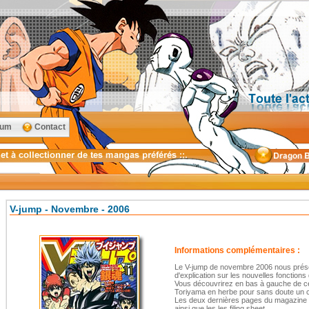
rum
Contact
V-jump - Novembre - 2006
Informations complémentaires :
Le V-jump de novembre 2006 nous présen
d'explication sur les nouvelles fonction
Vous découvrirez en bas à gauche de ce
Toriyama en herbe pour sans doute un 
Les deux dernières pages du magazine p
ainsi que les les filing sheet.