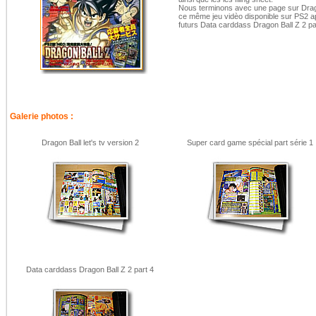
Nous terminons avec une page sur Drag
ce même jeu vidèo disponible sur PS2 a
futurs Data carddass Dragon Ball Z 2 pa
Galerie photos :
Dragon Ball let's tv version 2
Super card game spécial part série 1
Data carddass Dragon Ball Z 2 part 4