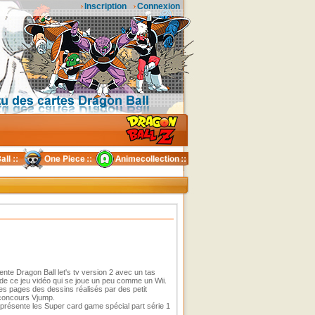
Inscription
Connexion
te Dragon Ball let's tv version 2 avec un tas
s de ce jeu vidéo qui se joue un peu comme un Wii.
s pages des dessins réalisés par des petit
concours Vjump.
résente les Super card game spécial part série 1