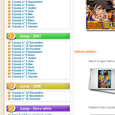
V jump n° 9 Septembre
V-jump n° 8 Aout
V-jump n° 7 Juillet
V-jump n° 6 Juin
V-jump n° 5 Mai
V-jump n° 4 Avril
V-jump n° 3 Mars
V-jump n° 2 Fevrier
V-jump n° 1 Janvier
- Jump - 2007
V-jump n° 12 Decembre
V-jump n° 11 Novembre
V-jump n° 10 Octobre
Galerie photos :
V-jump n° 9 Septembre
V-jump n° 8 Aout
V-jump n° 7 Juillet
V-jump n° 6 Juin
Album Dragon Ball bu
V-jump n° 5 Mai
V-jump n° 4 Avril
V-jump n° 3 Mars
V-jump n° 2 Fevrier
V-jump n° 1 Janvier
- Jump - 2006
V-jump n° 12 Decembre
V-jump n° 11 Novembre
V-jump n° 10 Octobre
Dépliant Data Cardd
- Jump - Hors série