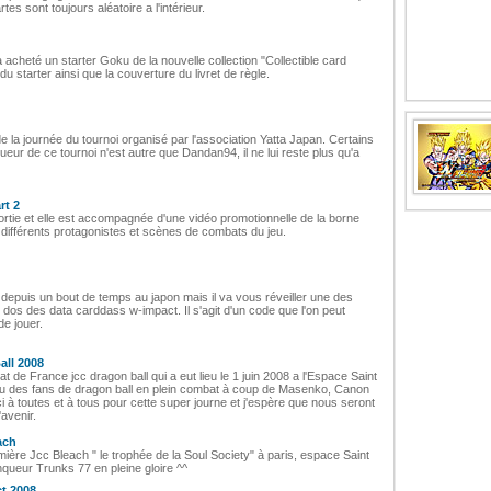
es sont toujours aléatoire a l'intérieur.
 acheté un starter Goku de la nouvelle collection "Collectible card
du starter ainsi que la couverture du livret de règle.
de la journée du tournoi organisé par l'association Yatta Japan. Certains
ueur de ce tournoi n'est autre que Dandan94, il ne lui reste plus qu'a
rt 2
rtie et elle est accompagnée d'une vidéo promotionnelle de la borne
 différents protagonistes et scènes de combats du jeu.
jà depuis un bout de temps au japon mais il va vous réveiller une des
u dos des data carddass w-impact. Il s'agit d'un code que l'on peut
de jouer.
all 2008
de France jcc dragon ball qui a eut lieu le 1 juin 2008 a l'Espace Saint
rçu des fans de dragon ball en plein combat à coup de Masenko, Canon
à toutes et à tous pour cette super journe et j'espère que nous seront
avenir.
ach
ière Jcc Bleach " le trophée de la Soul Society" à paris, espace Saint
nqueur Trunks 77 en pleine gloire ^^
t 2008