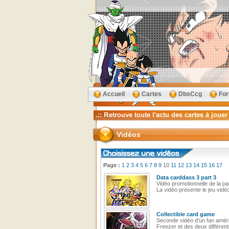
Accueil
Cartes
DbsCcg
Fo
Vidéos
Page :
1
2
3
4
5
6
7
8
9
10
11
12
13
14
15
16
17
Data carddass 3 part 3
Vidéo promotionnelle de la p
La vidéo présente le jeu vidéo
Collectible card game
Seconde vidéo d'un fan améric
Freezer et des deux différen