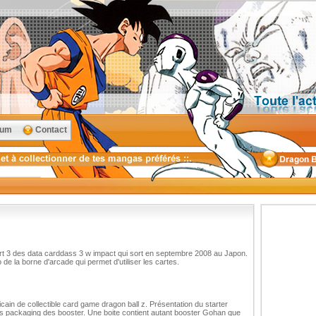
rum
Contact
art 3 des data carddass 3 w impact qui sort en septembre 2008 au Japon.
 de la borne d'arcade qui permet d'utiliser les cartes.
ain de collectible card game dragon ball z. Présentation du starter
ts packaging des booster. Une boite contient autant booster Gohan que