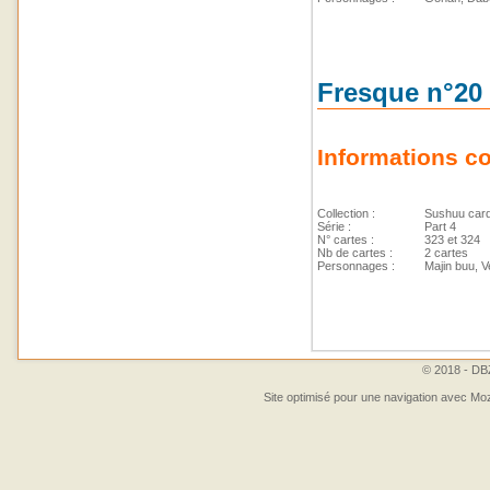
Fresque n°20
Informations c
Collection :
Sushuu car
Série :
Part 4
N° cartes :
323 et 324
Nb de cartes :
2 cartes
Personnages :
Majin buu, V
© 2018 - DBZ
Site optimisé pour une navigation avec Moz