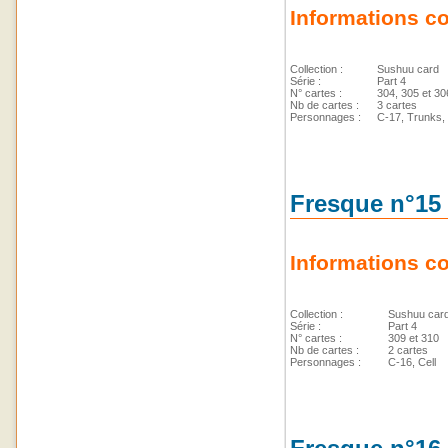
Informations c
Collection :
Sushuu card
Série :
Part 4
N° cartes :
304, 305 et 30
Nb de cartes :
3 cartes
Personnages :
C-17, Trunks, 
Fresque n°15 
Informations c
Collection :
Sushuu car
Série :
Part 4
N° cartes :
309 et 310
Nb de cartes :
2 cartes
Personnages :
C-16, Cell