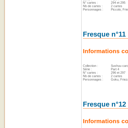
N° cartes :
294 et 295
Nb de cartes :
2 cartes
Personnages :
Piccolo, Fri
Fresque n°11 
Informations c
Collection :
Sushuu car
Série :
Part 4
N° cartes :
296 et 297
Nb de cartes :
2 cartes
Personnages :
Goku, Friez
Fresque n°12 
Informations c