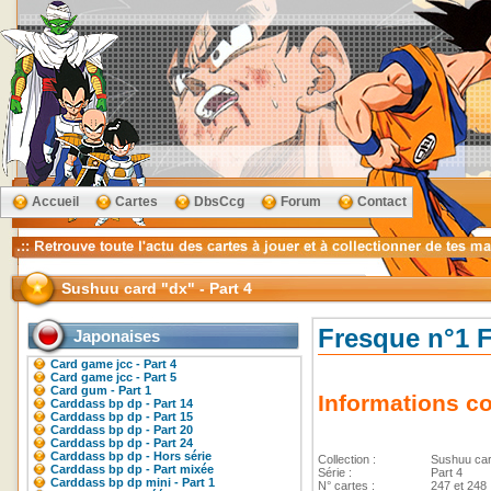
Accueil
Cartes
DbsCcg
Forum
Contact
Sushuu card "dx" - Part 4
Fresque n°1 
Japonaises
Card game jcc - Part 4
Card game jcc - Part 5
Card gum - Part 1
Informations c
Carddass bp dp - Part 14
Carddass bp dp - Part 15
Carddass bp dp - Part 20
Carddass bp dp - Part 24
Carddass bp dp - Hors série
Collection :
Sushuu ca
Carddass bp dp - Part mixée
Série :
Part 4
Carddass bp dp mini - Part 1
N° cartes :
247 et 248