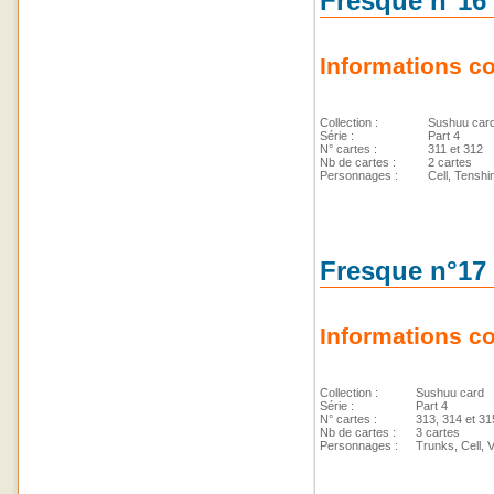
Fresque n°16
Informations c
Collection :
Sushuu car
Série :
Part 4
N° cartes :
311 et 312
Nb de cartes :
2 cartes
Personnages :
Cell, Tenshi
Fresque n°17 
Informations c
Collection :
Sushuu card
Série :
Part 4
N° cartes :
313, 314 et 31
Nb de cartes :
3 cartes
Personnages :
Trunks, Cell, 