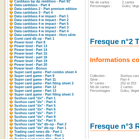
Carddass bp dp réédition - Part 91'
Nb de cartes :
2 cartes
Data carddass - Part 4
Personnages :
Goku, Vege
Data carddass 2 - Part prenium edition
Data carddass 3 - Part 4
Data carddass 4 w impact - Part 1
Data carddass 4 w impact - Part 2
Data carddass 4 w impact - Part 5
Data carddass 4 w impact - Part 3
Data carddass 4 w impact - Part 4
Data carddass 4 w impact - Hors série
Gumi card db op - Part 1
Fresque n°2 T
Power level - Part 8
Power level - Part 13
Power level - Part 14
Power level - Part 15
Power level - part 16
Informations c
Power level - Part 19
Power level - Part 20
Power level - Bonus
Super card game - Part combo sheet 4
Super card game - Part 9
Collection :
Sushuu car
Super card game - Part 11
Série :
Part 4
Super card game - Part filing sheet 2
N° cartes :
252 et 253
Super card game - Part 12
Nb de cartes :
2 cartes
Super card game - Part 13
Personnages :
Goku, Vegeta
Super card game - Part filing sheet 3
Sushuu card "dx" - Part 1
Sushuu card "dx" - Part 4
Sushuu card "dx" - Part 5
Sushuu card "dx" - Part 6
Sushuu card "dx" - Part 7
Sushuu card "dx" - Part 8
Sushuu card "dx" - Part 9
Fresque n°3 
Sushuu card "dx" db-op - Part 2
Sushuu card "dx" db-op - Part 1
Trading card news db - Part 1
Trading card news dbz - Part 1