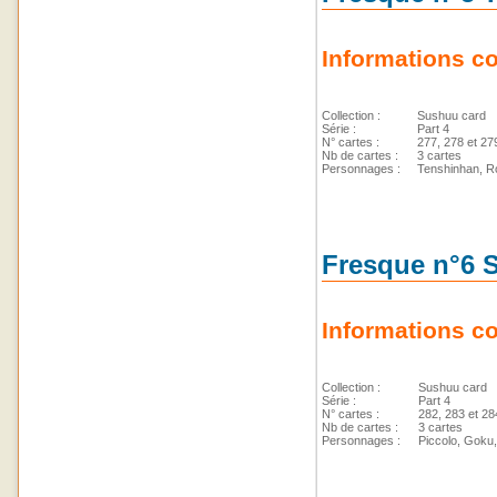
Informations c
Collection :
Sushuu card
Série :
Part 4
N° cartes :
277, 278 et 27
Nb de cartes :
3 cartes
Personnages :
Tenshinhan, Ro
Fresque n°6 
Informations c
Collection :
Sushuu card
Série :
Part 4
N° cartes :
282, 283 et 28
Nb de cartes :
3 cartes
Personnages :
Piccolo, Goku,