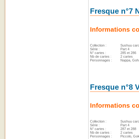
Fresque n°7 
Informations c
Collection :
Sushuu car
Série :
Part 4
N° cartes :
285 et 286
Nb de cartes :
2 cartes
Personnages :
Nappa, Goh
Fresque n°8 
Informations c
Collection :
Sushuu car
Série :
Part 4
N° cartes :
287 et 288
Nb de cartes :
2 cartes
Personnages :
Piccolo, Go