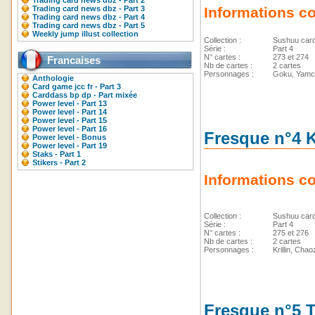
Trading card news dbz - Part 2
Trading card news dbz - Part 3
Informations c
Trading card news dbz - Part 4
Trading card news dbz - Part 5
Weekly jump illust collection
Collection :
Sushuu car
Série :
Part 4
N° cartes :
273 et 274
Francaises
Nb de cartes :
2 cartes
Personnages :
Goku, Yamc
Anthologie
Card game jcc fr - Part 3
Carddass bp dp - Part mixée
Power level - Part 13
Power level - Part 14
Power level - Part 15
Power level - Part 16
Fresque n°4 K
Power level - Bonus
Power level - Part 19
Staks - Part 1
Stikers - Part 2
Informations c
Collection :
Sushuu car
Série :
Part 4
N° cartes :
275 et 276
Nb de cartes :
2 cartes
Personnages :
Krillin, Chao
Fresque n°5 