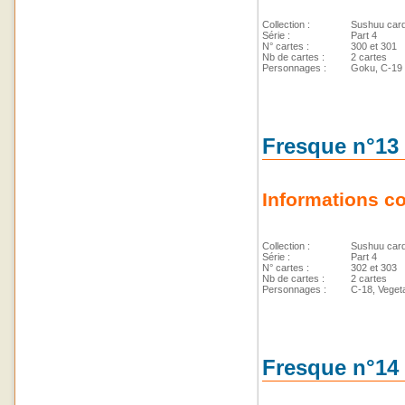
Collection :
Sushuu car
Série :
Part 4
N° cartes :
300 et 301
Nb de cartes :
2 cartes
Personnages :
Goku, C-19
Fresque n°13 
Informations c
Collection :
Sushuu car
Série :
Part 4
N° cartes :
302 et 303
Nb de cartes :
2 cartes
Personnages :
C-18, Vegeta
Fresque n°14 