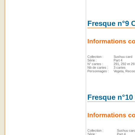
Fresque n°9 C
Informations c
Collection :
Sushuu card
Série :
Part 4
N° cartes :
291, 292 et 29
Nb de cartes :
3 cartes
Personnages :
Vegeta, Reco
Fresque n°10 
Informations c
Collection :
Sushuu car
Série :
Part 4