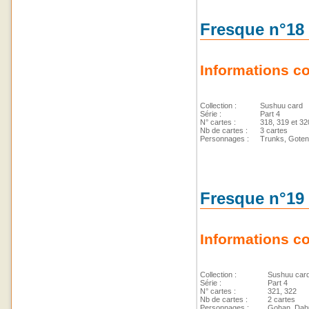
Fresque n°18
Informations c
Collection :
Sushuu card
Série :
Part 4
N° cartes :
318, 319 et 32
Nb de cartes :
3 cartes
Personnages :
Trunks, Goten
Fresque n°19
Informations c
Collection :
Sushuu car
Série :
Part 4
N° cartes :
321, 322
Nb de cartes :
2 cartes
Personnages :
Gohan, Dab