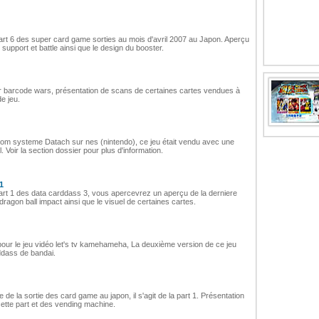
part 6 des super card game sorties au mois d'avril 2007 au Japon. Aperçu
support et battle ainsi que le design du booster.
per barcode wars, présentation de scans de certaines cartes vendues à
e jeu.
nt rom systeme Datach sur nes (nintendo), ce jeu était vendu avec une
. Voir la section dossier pour plus d'information.
1
part 1 des data carddass 3, vous apercevrez un aperçu de la derniere
dragon ball impact ainsi que le visuel de certaines cartes.
 pour le jeu vidéo let's tv kamehameha, La deuxième version de ce jeu
ddass de bandai.
de la sortie des card game au japon, il s'agit de la part 1. Présentation
cette part et des vending machine.