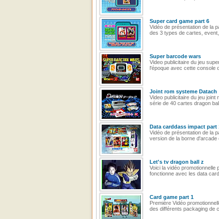
Super card game part 6
Vidéo de présentation de la 
des 3 types de cartes, event, 
Super barcode wars
Video publicitaire du jeu su
l'époque avec cette console d
Joint rom systeme Datach
Video publicitaire du jeu joi
série de 40 cartes dragon ball
Data carddass impact part 
Vidéo de présentation de la 
version de la borne d'arcade 
Let's tv dragon ball z
Voici la vidéo promotionnelle
fonctionne avec les data car
Card game part 1
Première Vidéo promotionnelle 
des différents packaging de 