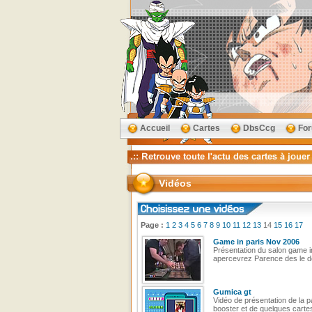
Accueil
Cartes
DbsCcg
Fo
Vidéos
Page :
1
2
3
4
5
6
7
8
9
10
11
12
13
14
15
16
17
Game in paris Nov 2006
Présentation du salon game in
apercevrez Parence des le dé
Gumica gt
Vidéo de présentation de la p
booster et de quelques cartes