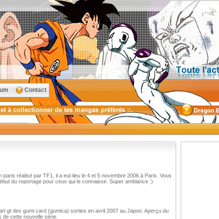
rum
Contact
 paris réalisé par TF1, il a eut lieu le 4 et 5 novembre 2006 à Paris. Vous
but du reportage pour ceux qui le connaisse. Super ambiance :)
art gt des gumi card (gumica) sorties en avril 2007 au Japon. Aperçu du
 de cette nouvelle série.