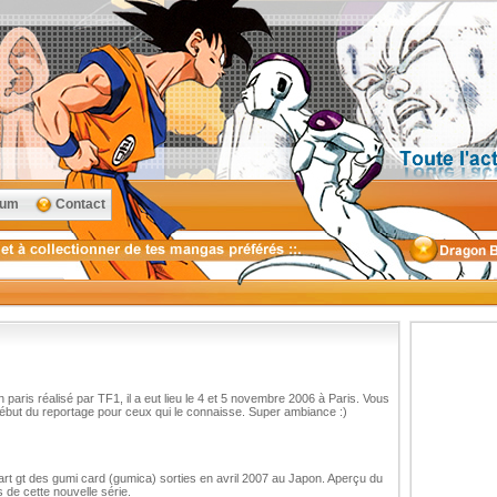
rum
Contact
 paris réalisé par TF1, il a eut lieu le 4 et 5 novembre 2006 à Paris. Vous
but du reportage pour ceux qui le connaisse. Super ambiance :)
art gt des gumi card (gumica) sorties en avril 2007 au Japon. Aperçu du
 de cette nouvelle série.