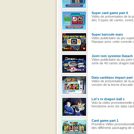
Super card game part 6
Vidéo de présentation de la 
des 3 types de cartes, event, 
Super barcode wars
Video publicitaire du jeu su
l'époque avec cette console d
Joint rom systeme Datach
Video publicitaire du jeu joi
série de 40 cartes dragon ball
Data carddass impact part 
Vidéo de présentation de la 
version de la borne d'arcade 
Let's tv dragon ball z
Voici la vidéo promotionnelle
fonctionne avec les data car
Card game part 1
Première Vidéo promotionnelle 
des différents packaging de 