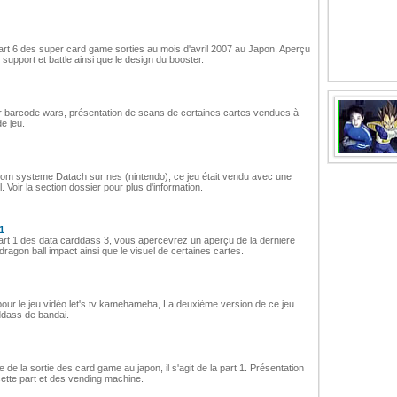
part 6 des super card game sorties au mois d'avril 2007 au Japon. Aperçu
support et battle ainsi que le design du booster.
per barcode wars, présentation de scans de certaines cartes vendues à
e jeu.
nt rom systeme Datach sur nes (nintendo), ce jeu était vendu avec une
. Voir la section dossier pour plus d'information.
1
part 1 des data carddass 3, vous apercevrez un aperçu de la derniere
dragon ball impact ainsi que le visuel de certaines cartes.
 pour le jeu vidéo let's tv kamehameha, La deuxième version de ce jeu
ddass de bandai.
de la sortie des card game au japon, il s'agit de la part 1. Présentation
cette part et des vending machine.