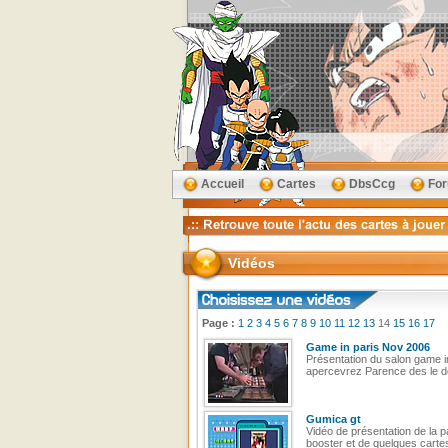
Accueil
Cartes
DbsCcg
Fo
Vidéos
Page :
1
2
3
4
5
6
7
8
9
10
11
12
13
14
15
16
17
Game in paris Nov 2006
Présentation du salon game in
apercevrez Parence des le dé
Gumica gt
Vidéo de présentation de la p
booster et de quelques cartes